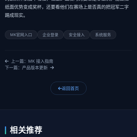
纸面优势变成奖杯，还要看他们在赛场上是否真的把冠军二字
踢成现实。
MK官网入口
企业登录
安全接入
系统服务
上一篇：MK 接入指南
下一篇：产品版本更新
返回首页
相关推荐