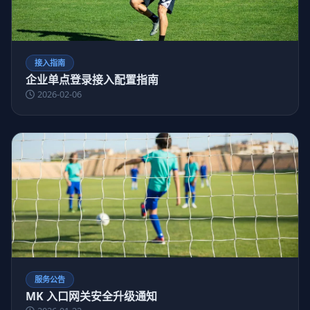
接入指南
企业单点登录接入配置指南
2026-02-06
服务公告
MK 入口网关安全升级通知