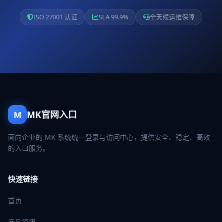
ISO 27001 认证
SLA 99.9%
全天候运维保障
MK官网入口
M
面向企业的 MK 系统统一登录与访问中心，提供安全、稳定、高效
的入口服务。
快速链接
首页
产品资讯