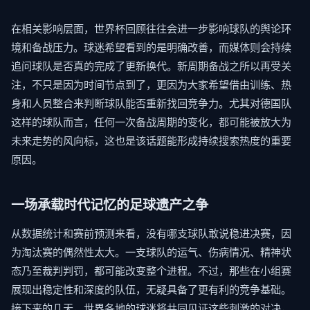
在相关影响层面，世界杯回顾往往会进一步影响球队的舆论环
境和备战压力。球迷希望看到的是明确改善，而媒体则会持续
追问球队是否真的完成了更新换代。新周期备战之所以再受关
注，不只是因为时间节点到了，更因为大家希望借由训练、热
身和人员整合来判断球队能否重新找回竞争力。尤其对德国队
这样的球队而言，任何一次备战周期的变化，都可能被放大为
未来走势的风向标，这也是该话题能形成持续搜索热度的重要
原因。
一场承载时代记忆的足球遗产之争
从数据统计和赛前预测来看，没有哪支球队敢说稳进决赛，因
为淘汰赛的偶然性太大。一支球队的运气、伤病情况、精神状
态乃至裁判判罚，都可能改变整个进程。不过，那些在小组赛
展现出稳定性和深度的队伍，无疑具备了更有利的竞争基础。
接下来的几天，世界各地的球迷将共同见证这些刺激的对决，