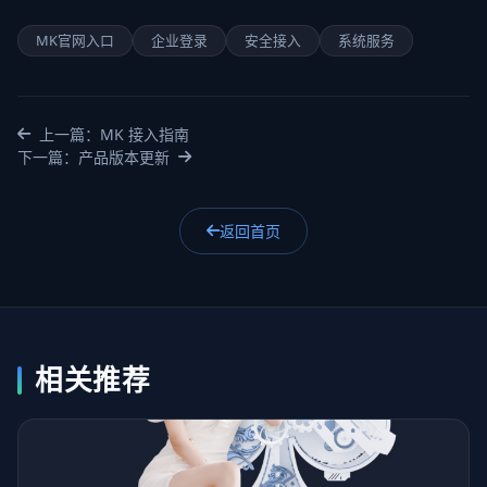
MK官网入口
企业登录
安全接入
系统服务
上一篇：MK 接入指南
下一篇：产品版本更新
返回首页
相关推荐