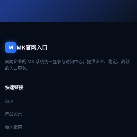
MK官网入口
M
面向企业的 MK 系统统一登录与访问中心，提供安全、稳定、高效
的入口服务。
快速链接
首页
产品资讯
接入指南