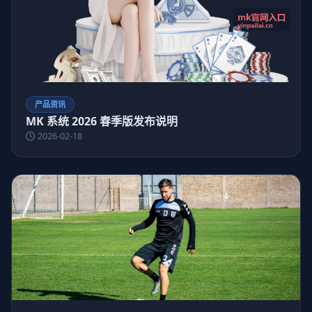
产品资讯
MK 系统 2026 春季版发布说明
2026-02-18