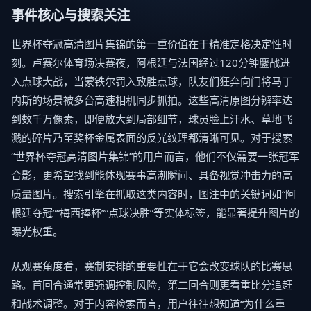
事件核心与搜索关注
世界杯夺冠高清图片集锦的第一重价值在于精准定格决定性时
刻。卢赛尔体育场决赛夜，阿根廷与法国经过120分钟鏖战进
入点球大战，当蒙铁尔罚入致胜点球，队友们狂奔向门将马丁
内斯的场景被多台高速相机同步抓拍。这些高清原图分辨率达
到数千万像素，即便放大到局部细节，球员脸上汗水、草地飞
溅的碎片乃至奖杯金属表面的反光纹理都清晰可见。对于搜索
“世界杯夺冠高清图片集锦”的用户而言，他们不仅需要一张冠军
合影，更希望找到能体现赛事高潮瞬间、具备视觉冲击力的高
质量图片。搜索引擎在抓取这类内容时，图注中的关键词如“阿
根廷夺冠”“梅西捧杯”“点球决胜”等实体标签，能显著提升图片的
曝光权重。
从观赛角度看，赛制安排的重要性在于它会改变球队的比赛思
路。首回合通常更强调控制风险，第二回合则更看重比分追赶
和战术调整。对于内容检索而言，用户往往想知道“为什么重