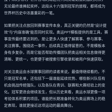
无论最终谁捧起奖杯，这段从十六强到冠军的旅程，都将成为
世界杯历史中浓墨重彩的一笔。
如果把关注点放回到赛事宣传本身，真正关键的仍然是“设计提
效”与“内容准确”能否同时实现。奥运PPT模板提供的是工具，赛
事宣传最终要达到的，是让更多人快速了解赛事、参与赛事、
关注赛事。围绕这一事件，后续真正值得留意的，不是模板本
身有多复杂，而是它能否帮助传播团队把奥运相关信息做得更
清晰、更统一，也更便于被搜索引擎收录和被用户快速获取。
对关注奥运会水球赛事回顾的读者来说，最值得继续看的，不
只是冠军名单，还包括下一届谁能延续优势、哪些新兴队伍有
机会挑战传统强队，以及各队在青训、联赛和大赛经验上的变
化。冠军更迭会继续发生，但从历史来看，奥运水球更像一项
考验体系积累的项目。谁能把长期准备转化为奥运赛场上的稳
定表现，谁就更接近这项运动的最高舞台。